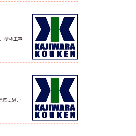
は、型枠工事
元気に過ご