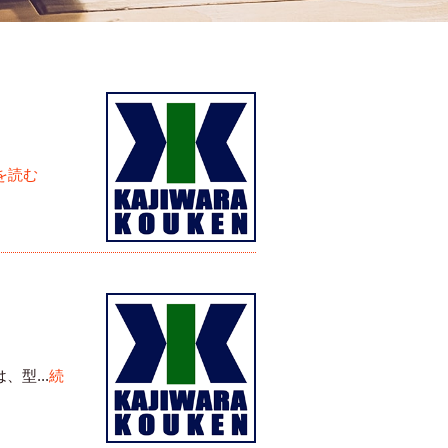
を読む
型...
続